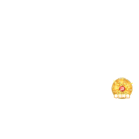
加紧张。
同时，不同代际之间对于足球文化和价值观念的差异
也是造成冲突的重要因素。年轻一代球迷可能更倾向
于追求个性化和直接表达，而年长者则可能更注重传
统和尊重。这种代际差异让彼此间沟通变得困难，加
剧了矛盾。
3、重聚场景
近日，一次特别活动促成了内维尔与昔日埃弗顿球迷
的重聚。在这个活动中，双方进行了面对面的交流，
这成为缓解矛盾的重要契机。当初那些积压已久的不
满逐渐浮出水面，同时也带来了重新理解彼此机会。
在活动现场，可以看到不少老面孔以及新晋粉丝。他