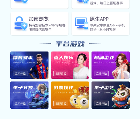
此外，社交媒体的发展也让这种紧张关系愈发复杂
化。过去，球迷只能在现场表达自己的看法，而如
今，他们可以通过网络迅速传播意见。这使得任何一
个小事件都可能被放大，从而引发更多争议。
2、冲突原因
对于内维尔来说，与部分埃弗顿球迷间的冲突并非偶
然。在某些比赛中，他遭遇到了来自观众席上的嘘声
和指责，这让他倍感压力。此外，他的一些言论或行
为也被解读为对球队的不忠，这无疑加深了误解。
例如，在一次重要比赛后，内维尔发表了一些关于球
队现状的不满评论。这番话引发了部分球迷的不满，
他们认为他不应公开批评自己的队伍，而应该在场上
竭尽全力去拼搏。这种相互指责导致双方之间关系愈