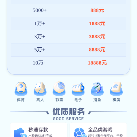
性、未来可能发生的变化，以及这些因素对巴黎圣日
耳曼整体战术布局的影响。
1、恩里克对点球手选择看法
恩里克对于点球手的选择十分重视，他认为一个优秀
的点球手不仅要具备技术能力，还需有强大的心理素
质。在关键时刻，能够冷静应对压力至关重要。因
此，在选择点球手时，恩里克会考虑他们在训练和比
赛中的表现，以及他们如何处理高压情况。
此外，恩里克提到，根据不同对手和比赛情况，他可
能会进行轮换，以便让状态最好的球员承担这个重要
任务。他强调，团队合作与默契同样是成功罚入点球
的重要因素，因此他会关注每位选手之间的配合。
最后，恩里克表示，虽然目前已经有几名固定的点球