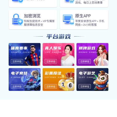
定。
2、加盟美职联的影响
如果格列兹曼最终决定加盟美职联，将对其职业生涯
产生重要影响。首先，从竞技层面来看，美职联虽然
竞争水平相较于欧洲顶级联赛有所下降，但依然具备
一定实力。在这样的环境中，他有机会尝试不同风格
的比赛，同时也能减轻身体负担，为职业生涯延续奠
定基础。
其次，从商业角度来看，美国市场庞大且充满潜力，
尤其是在足球逐渐受到关注的大背景下，加入美职联
可以帮助他拓展品牌价值，不仅自身受益，也能为所
在俱乐部带来更多赞助与广告机会。