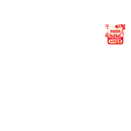
之间存在的不确定性。
此外，新兴市场如美职联逐渐崛起，对于欧洲老牌联
赛构成了一定压力，它们通过高额合同吸引明星球
员，使得传统强队不得不重新审视自身的人才战略。
在这种情况下，各俱都需要灵活应变，把握机遇，以
便在这个复杂多变的环境中立于不败之地。
总之，本次夏窗注定是一场精彩纷呈的人才争夺战，
而每一个交易背后都是智慧与运气结合后的结果，无
论是明星球员还是年轻小将，都将在其中书写属于自
己的故事。
总结：
综上所述，在即将到来的夏季转会窗口中，关于格列