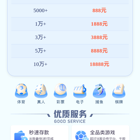
格列兹曼在马德里竞技效力多年，其技术能力与比赛
经验都得到了充分体现。然而，近年来球队在各项赛
事中的表现起伏不定，使得这位法国前锋面临着新的
挑战。他与俱乐部之间的关系也因一些场外因素而变
得微妙，因此他的未来成为媒体热议的话题。
在夏窗开启之前，关于他可能离队的传闻不断升温，
并且有多家美职联球队表示出浓厚兴趣。这不仅是因
为他个人能力出众，更因为其知名度能够有效提升美
职联在全球范围内的曝光率和吸引力。
尽管马竞管理层并未完全排除留住他的可能，但考虑
到球队重建需求，以及自身薪资结构等因素，若能找
到合适买家，他们或许会选择放行。这使得格列兹曼
成为了夏窗一大焦点，也让人们期待他的下一步决