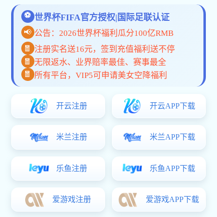
比赛数据从这里开始
覆盖实时赛事、专业数据、高清视频，
6686网站
登录入口APP
与网页版为您提供便捷的体育服
务。
APP下载
网页版入口
首页
/
体育报道
/ 正文
2026-05-15 23:49
39 次阅读