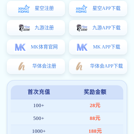
格列兹曼夏窗或加盟美职联马竞对朗格莱
转会持开放态度
在即将到来的夏季转会窗口中，法国球星格列兹曼可
能会选择加盟美国职业足球大联盟（美职联），这引
发了广泛的关注与讨论。与此同时，马德里竞技俱乐
部对朗格莱的转会持开放态度，这一动态也为球队未
来的阵容调整提供了新的可能性。本文将从格列兹曼
的转会前景、加盟美职联的影响、马竞对朗格莱的态
度以及总体转会市场动态四个方面进行详细阐述，以
全面解析这一热点话题。
1、格列兹曼的转会前景