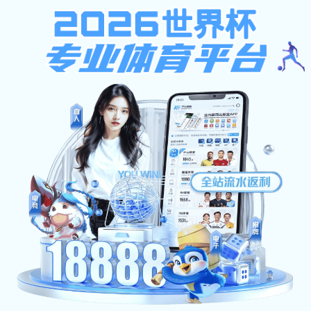
注册入口
6686网站登录入口
——