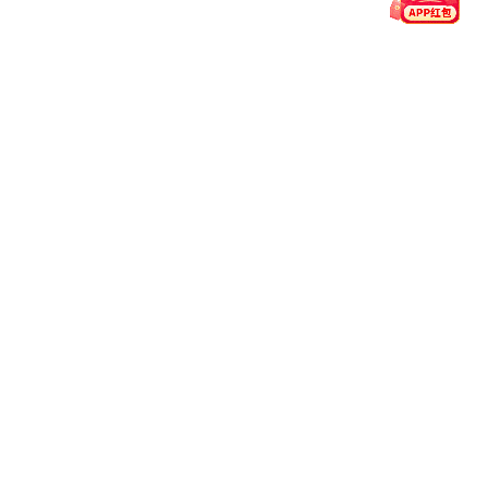
备。
另外，对于年轻球员来说，在这样相对安全且稳定的
环境下成长，是非常重要的一步。他们可以逐渐适应
高水平赛事，同时又不会因激烈竞争而遭遇严重损
害，为今后的职业生涯奠定基础。
总结：
综上所述，即使在占据明显优势的时候，火箭队依然
需要通过稳健控制进攻节奏来维护自身利益。不论是
降低失误率、维持团队士气、消耗敌人体力还是规避
运动风险，这些都是基于长远发展的考虑。在瞬息万
变的篮球场上，每一份谨慎都可能成为决定胜负的重
要因素，因此理智与智慧同样不可或缺。