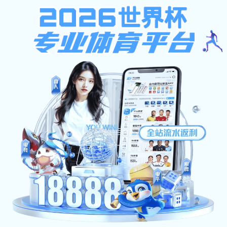
注册入口
6686网站登录入口
——