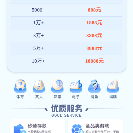
1、控制节奏有助于降低失误率
首先，当球队处于领先地位时，过快的进攻节奏往往
会导致更多的失误。火箭队以三分球著称，但如果在
急躁中选择低质量投篮，就可能出现不必要的回传和
防守反击机会。因此，通过稳健控制进攻节奏，可以
有效减少这样的情况发生。
其次，稳定的进攻策略使得球员更容易找到合适的位
置和投篮机会。在时间充裕的情况下，球员有更多时
间进行配合，使得整个团队能够形成默契，从而降低
个人失误概率。
最后，当球队专注于控制节奏时，不仅能提高投篮命
中率，还能给对手施加压力。对方会因为无法轻易抢
断或防守到位而感到沮丧，这样一来，也间接地增加