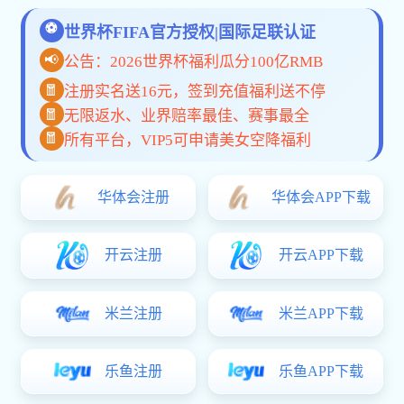
比赛数据从这里开始
覆盖实时赛事、专业数据、高清视频，
6686网站
登录入口APP
与网页版为您提供便捷的体育服
务。
APP下载
网页版入口
首页
/
体育报道
/ 正文
2026-05-17 23:22
52 次阅读