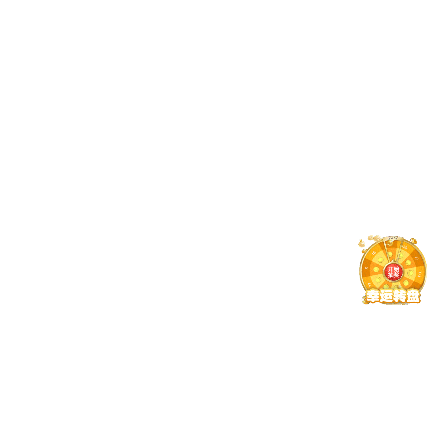
两队的重要球员之间势必会形成精彩对决，每位核心
球员都希望通过自己的努力来为球队争取胜利。因
此，他们在本轮比赛中的发挥将直接影响到整场比赛
的发展态势。
3、战术风格比较
从战术风格来看，上海海港倾向于控球与短传配合，
通过细腻的传递寻找破绽。他们善于利用宽度来拉开
空间，并通过快速回传调动对方防线，为前锋创造射
门机会。这种打法需要全体队员高度协作，以及个人
技术能力过硬，以便迅速适应变化多端的局面。
相对应的是，武汉三镇则偏向于快节奏、高强度压迫
式足球。他们强调快速反击，一旦抢回控球权，就会