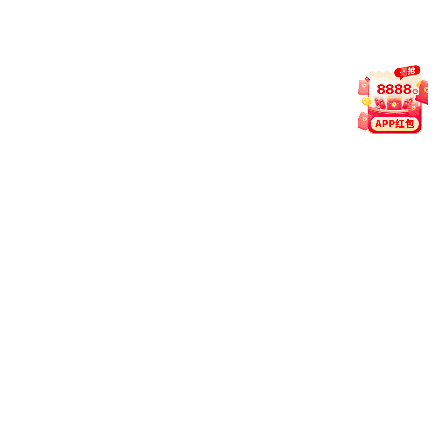
另一方面是伤病情况。如果有关键主力因伤缺席，则
极有可能导致整个团队策略被迫调整。例如，如果海
港失去了武磊这样的攻击手，其进攻威胁无疑会减
弱；而如果三镇缺少巴普蒂斯唐，则其快速反击也会
受到制约。因此，各队教练需要密切关注这些动态，
以便及时调整战略部署。
最后，两队过往交锋记录也是不可忽视的一项参考依
据。历史上，如果一支球队常常克制另一个，那么这
种心理优势将在一定程度上延续下来，有可能左右运
动员心态乃至临场表现。因此，在这方面也需给予足
够重视，以评估哪支球队更具胜算。
总结：