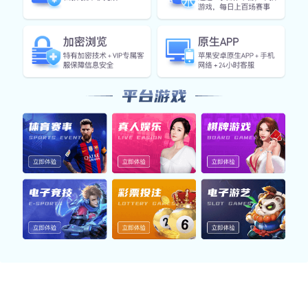
对比，对最终结果产生重大影响。
2、重要球员表现
在上海海港一方，队长武磊当然是值得重点关注的人
物。他凭借敏锐的门前嗅觉和丰富的大赛经验，将成
为球队进攻端的重要支柱。此外，中场核心奥斯卡也
是不可或缺的一环，他不仅负责组织进攻，还能为前
锋制造良好的机会，是连接后防与攻击线的重要纽
带。
而对于武汉三镇来说，他们最具威胁性的球员当属外
援巴普蒂斯唐。他以出色的速度和技术著称，在前场
能够给对方防线造成极大压力。同时，中场球员张池
明同样不容小觑，他在传递与控球方面具备很高水
平，可以有效帮助球队掌握节奏，发起反击。