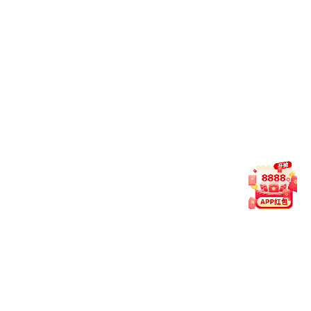
赛节奏。不论是在最后关头反击还是加时赛拼搏，总
能看到他们奋勇向前、不屈不挠的一面。这种拼搏精
神令他们成为联赛中的黑马，引发广泛关注与讨论。
4、未来展望与挑战
随着赛季深入，各支球队间竞争愈加激烈。对于广东
男篮而言，要保持目前良好状态并非易事。其他竞争
者正在快速成长，加之伤病隐患等不确定因素，都可
能影响到他们后续比赛。但若能继续保持团结一致、
齐心协力，相信他们定能克服困难，再创辉煌。
而对于北京队来说，同样面临挑战。一方面，他们需
要继续巩固当前战术体系，并不断优化以适应不同局
势；另一方面，新老交替之际，需要妥善处理年轻人
的培养与老将退役之间的问题，以确保长远发展。此