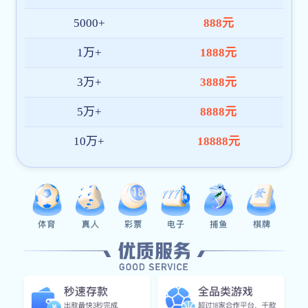
的表现不仅影响着自身的发展，也为整个联赛增添了
不少亮点。
1、广东男篮的整体实力
广东男篮作为CBA历史上的豪门之一，其整体实力始
终处于顶尖水平。本赛季以来，他们充分利用丰富的
经验和成熟的战术体系，使得球队在攻防两端都表现
得异常稳健。在进攻方面，广东男篮通过流畅的传球
与精准的投射，不断撕扯对手防线。他们多名球员具
备极高的得分能力，使得每一场比赛都有多个得分
点，为球队提供了强有力支持。
此外，在防守端，广东男篮同样展现出了极佳的默
契。他们通过积极的协防和迅速回防，有效限制住了
对手的重要得分手。这种高度协调性的团队合作，让