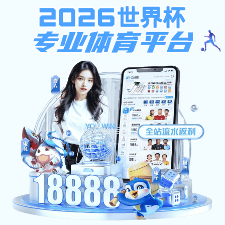
注册入口
6686网站登录入口
——