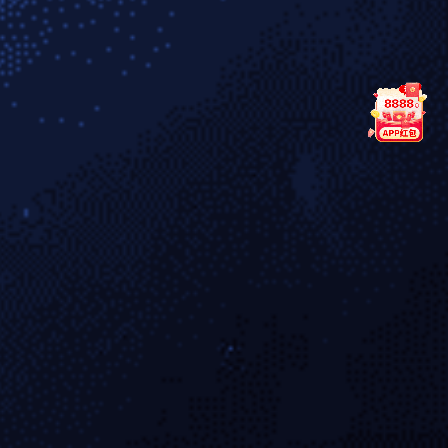
看是值得期待的过程。
乐部都在积极进行引援以增强实力。在这种
，将是安东及教练组面临的重要课题。他们
，以求拿下每场比赛胜利。
塑造团队形象、提升战斗力的大好机会。只
美好的明天。
队带来了不少挑战，但这也是一个重新审视
全体成员共同努力，相信可以让球队重返巅
不断优化调整。同时，希望每位球员能够把