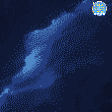
紧迫的问题之一。安东期待管理层能够针对
击线上都需要寻找合适的人选，以确保整体
丰富的新中卫，以填补聚勒留下的位置。同
锋或边锋，为球队注入新的活力。这不仅能
竞技状态。
。在全球范围内，有许多潜力十足但尚未被
队带来新鲜血液，还具有极大的成长空间，
充满希望。安东相信，只要全体成员共同努
，他也意识到，新加盟球员需要时间融入球