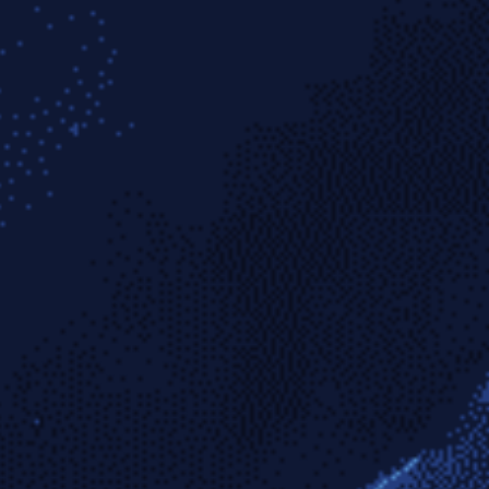
己内心深处的不舍。他认为，这不仅仅是两
被削弱。因此，他希望能够找到合适的新
每个俱乐部都面临着人员流动的问题。他表
对现有阵容成员信心，希望大家团结一致，
即使失去了明星球员，只要全队上下齐心协
上的态度，是他希望传递给每一位球员的信