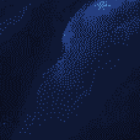
队，因此初期成绩可能不会十分理想，但长期来
此外，新赛季还将迎来更多强劲竞争者，各大俱
情况下，如何充分利用现有资源，提高整体水平
需要灵活调整战术，根据不同对手制定相应计划
总之，新赛季虽充满挑战，但同时也是一次重新
要全体成员齐心协力，坚持信念，就一定能迎接
总结：
综上所述，聚勒与布兰特等人离队给安东及其团
及完善自身结构的重要契机。通过有效引援以及
峰状态，实现新的辉煌成就。
未来，无论是在战术布局还是人员配置上，都需