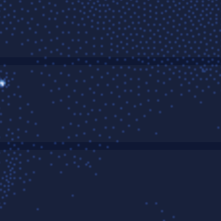
专业数据、高清视频，
6686网站登录入口APP
与网页版为您提供
APP下载
网页版入口
在足球世界中，球员的转会动态时常引发广泛关
队表示了深切的遗憾，并期待球队能够引进优秀
们将从四个方面详细探讨这一话题：首先，分析