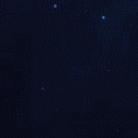
2026-06-02
2
记者揭露麦丹戈贝尔与东欧莱夫利加福
本文旨在揭露记者对麦丹戈贝尔与东欧莱夫利
2026-06-13
3
贝兰热17号秀表现惊艳12中9砍下生涯
在近期的一场比赛中，贝兰热以惊艳的表现吸
2026-06-07
4
基翁盛赞阿森纳实力大增期待枪手冲击
在最近的足球评论中，阿森纳传奇球员基翁对
2026-06-13
5
罗马诺透露弗洛伦蒂诺15亿欧报价神
近日，著名足球记者罗马诺的爆料引发了广泛