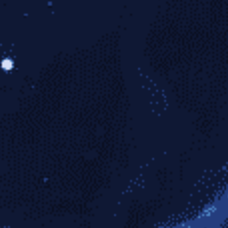
随着聚勒与布兰特相继离队，引援成为当前最为
目前薄弱环节进行补强。他指出，在后防线和攻
实力不受影响。
具体来看，后防线需要一名具备领导能力且经验
时，在进攻端，则需寻找具备速度和技术的新前
提升整体实力，也能激励现有球员，提高他们的
此外，引援策略也应该考虑到年轻化的发展方向
发掘的小将可供选择。这些年轻球员不仅能为球
可以帮助球队实现长远发展目标。
4、新赛季展望与挑战
展望新赛季，即便失去了几名重要球员，但依然
力，就能够克服眼前困境，实现理想目标。同时