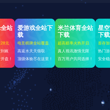
论安东对此事的看法与情感；第三，展望球队未
季中实现更好的表现。通过这些分析，我们将更
1、聚勒与布兰特离队影响
聚勒和布兰特作为球队的重要球员，他们的离开
层面来看，两位球员各自担任着关键位置，为球
一向稳健，而布兰特则以其出色的创造力和进攻
调整战术，以应对新的挑战。
其次，从心理层面而言，聚勒和布兰特都是团队
也为其他球员树立了榜样。失去这样的领军人物
赛季开始时，团队需要时间来适应这种变化，这
最后，在市场价值方面，两位球员均具备较高的
失去了重要资产。这也给管理层带来了压力，因