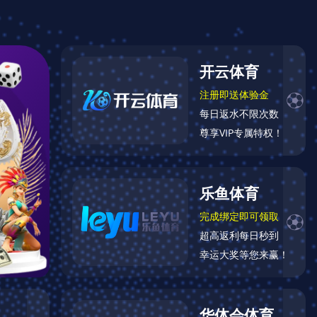
注册入口
里开始