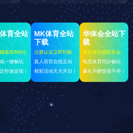
来可能的引援方向；最后，总结如何在新赛
全面地理解这一事件的重要性和潜在影响。
无疑会对球队产生显著影响。首先，从战术
队提供了稳定的发挥。聚勒在防守端的表现
能力著称。他们的缺席将导致球队必须重新
中的核心人物，他们不仅在场上发挥作用，
，对于年轻球员来说是一个不小的打击。新
可能会影响初期比赛表现。
身价。他们的离去意味着球队在转会市场上
为他们需要找到合适的人选来填补这些空