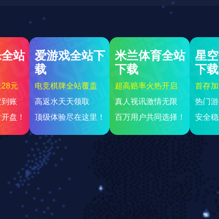
面揭示周琦在比赛中所面临的挑战，以及这对北
人士提供一个更深入的理解。
1、周琦的场上角色与战术
周琦作为北京男篮的重要内线球员，他在场上的
组织进攻和保护防线的双重责任。然而，在一些
果。在比赛中，当球队需要他站出来解决问题时
攻效率。
此外，教练组对于周琦的位置选择也显得有所保
间进行有效进攻，这使得他在面对对手强硬防守
理，也值得深思。若继续沿用此类策略，无疑会
最后，在防守端，虽然周琦具备出色的盖帽能力
面对对方外线投手的威胁时，也难以做到全面覆