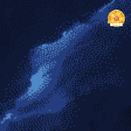
对手能够轻松形成反击。这一系列现象进一
就可能因注意力集中不够而被对方抓住机
多不必要的失误。此外，由于缺乏高效协
及时组织起有效防守，让敌方趁机反扑。
于转换节奏变化的敏感度。同时，通过录像
重要环节，提高整体反应能力，以便更好地
问题也是导致其表现不佳的重要原因之一。
的沟通和默契。在关键瞬间，有些球员未能
引发连锁反应。