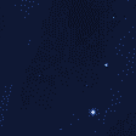
误，从而导致对手轻松得分。
2、对手针对周琦的防守策
每当周琦出现在场上，对手往往会调整自己的防守
的方式，使得他经常处于非常紧张且孤立的位置
守球员包夹，这直接影响了他的传球视野和进攻
与此同时，对手还会利用快速轮转来干扰他的进
候会选择先行封堵他的打击线路，迫使其不得不
京男篮失去了利用周琦创造机会的大好良机。
因此，对于这一局面，北京男篮必须找到破解之
他球员也能够成为威胁，将减轻周琦身上的压力
3、北京男篮攻防转换的问
另一大问题则是在攻防转换过程中，北京男篮未