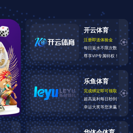
注册入口
里开始