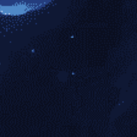
上一篇：
恩里克谈巴黎点球手轮换策略强调…
精选推荐