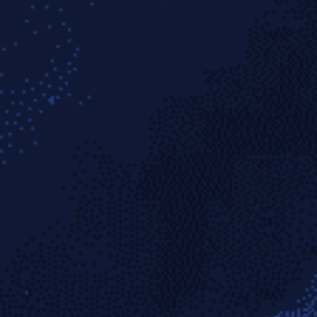
略
策略，以限制他的发挥。这种“重点盯人”
。例如，一旦他接到球，通常会遭遇多名防
选择。
攻节奏。尤其是在快攻阶段，对方大多数时
将注意力分散至其他位置。而这种情况让北
道。如果能通过灵活多变的战术调整，让其
，从而提升整支球队的攻击力和灵活性。
题
能做到及时有效地切换。当他们在进攻端遭