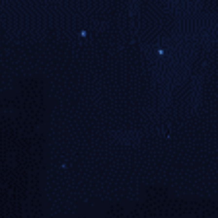
1
国米确认邓弗里斯与皇马达成协议正等
近期，国际米兰俱乐部确认了邓弗里斯与皇家
2026-06-09
2
米兰老板与伊布波切蒂诺进行电话会谈
近期，米兰足球俱乐部的老板与著名教练波切
2026-06-08
3
吕迪格与皇马续约至2027年正式签约
近日，德国后卫吕迪格与西班牙豪门皇家马德
2026-07-02
4
恩里克谈巴黎点球手轮换策略强调努诺
在最近的一次新闻发布会上，巴黎圣日耳曼队
2026-05-26