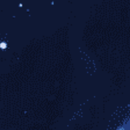
遇阻力后，往往无法迅速回归到防守状态，使得
步加剧了他们在关键时刻的不稳定表现。
例如，在某些比赛中，一旦发起反击失败，他们
会。这种心态不仅影响了队伍士气，还导致了许
作，有时候即使是完成一次成功进攻后，也无法
因此，北京男篮需要加强训练，提高队员之间对
分析等方法帮助队员们更好地理解转化过程中的
应对比赛中的各种状况。
4、团队配合与默契度
除了个人能力因素外，北京男篮内部团队配合的
从眼前的一些比赛来看，队员之间缺乏足够良好
准确判断彼此意图，从而错失良机或出现误解，