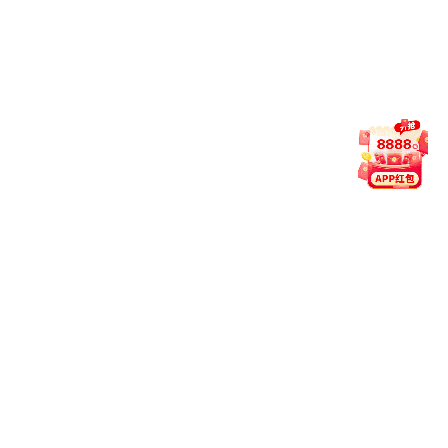
对于即将到来的新赛季以及随后的欧冠征程，基翁充
满信心。他相信，在目前这个基础上，如果保持良好
的状态并继续深化团队合作，那么冲击欧冠冠军并非
遥不可及。而这种志向也反映出整个俱乐部上下共同
努力奋斗、不懈拼搏的不屈精神。
当然，实现这一目标并不会是一帆风顺。在激烈竞争
环境下，每一场比赛都至关重要，每一次失误都可能
导致严重后果。因此，全体成员需要保持警觉，以最
佳状态迎接挑战。此外，加强心理素质培养，以确保
在关键时刻不掉链子也是非常必要的一环。
最终，如果一切顺利，相信不久之后，我们就会看到
一个全新的、更加强大的阿森纳站上欧洲之巅，这是
每位支持者心中的梦想，也是所有球员奋斗不息所追