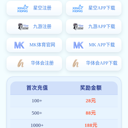
基翁盛赞阿森纳实力大增期待枪手冲击欧
冠荣耀
在最近的足球评论中，阿森纳传奇球员基翁对球队的
实力提升给予了高度评价，并期待他们在未来冲击欧
冠荣耀。随着新赛季的到来，阿森纳在转会市场上的
积极表现和年轻球员的成长，使得球队的整体实力有
了显著增强。基翁认为，这支枪手队不仅具备了争夺
英超冠军的潜力，更有能力在欧洲赛场上大放异彩。
他指出，阿森纳的战术体系逐渐成熟，团队配合愈加
默契，尤其是在面对强敌时表现出的韧性和决心，让
人对未来充满期待。本文将从球队实力提升、战术执