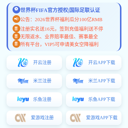
比赛数据从这里开始
覆盖实时赛事、专业数据、高清视频，
6686网站
登录入口APP
与网页版为您提供便捷的体育服
务。
APP下载
网页版入口
首页
/
体育报道
/ 正文
2026-06-13 21:48
20 次阅读