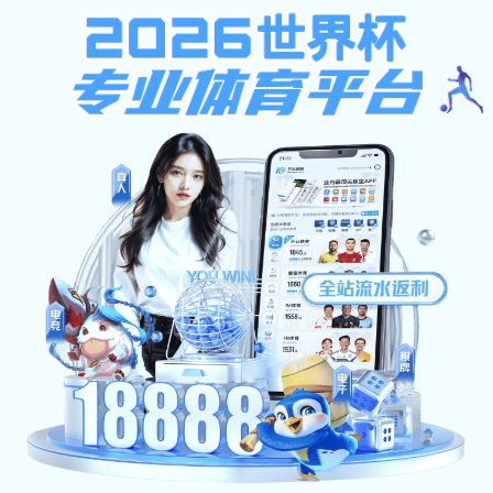
注册入口
6686网站登录入口
——