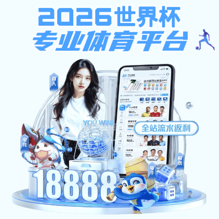
注册入口
6686网站登录入口
——