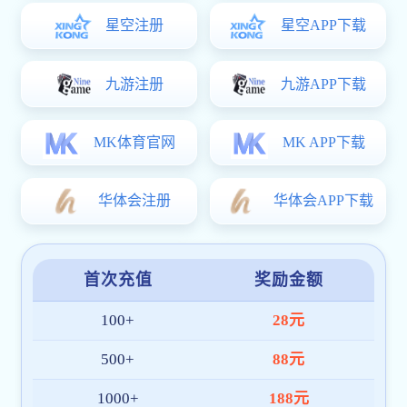
斯蒂尔临时加盟表现出色迅速成为山东男
篮核心力量
近期，山东男篮在联赛中迎来了斯蒂尔的临时加盟，
这位外援以其出色的表现迅速成为球队的核心力量。
本文将从四个方面详细分析斯蒂尔加盟后对山东男篮
的影响，包括他的个人能力与技术特点、在球队中的
角色与定位、对年轻球员的带动作用，以及他对球队
整体战术体系的贡献。通过这些分析，我们可以更好
地理解斯蒂尔如何在短时间内融入团队，并帮助山东
男篮提升整体竞争力。
1、斯蒂尔的个人能力